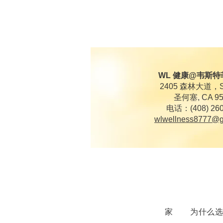
WL 健康@韦斯
2405 森林大道，S
圣何塞, CA 95
电话：(408) 260
wlwellness8777@g
家
为什么选