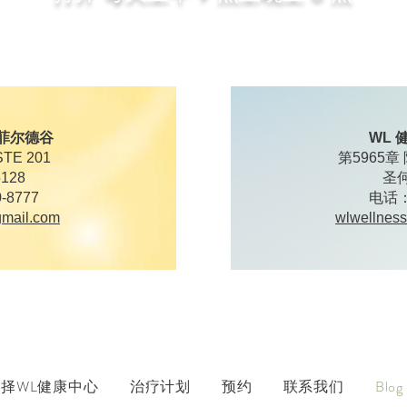
如需预约，请在办公时间内致电或随时在线预约。
特菲尔德谷
WL
TE 201
第5965章
128
圣何
-8777
电话：(
mail.com
wlwellnes
择WL健康中心
治疗计划
预约
联系我们
Blog