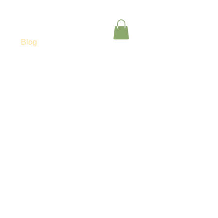
们
Blog
Book Online